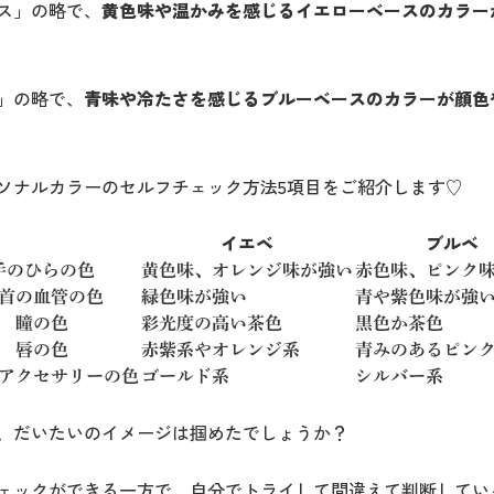
ス」の略で、
黄色味や温かみを感じるイエローベースのカラー
」の略で、
青味や冷たさを感じるブルーベースのカラーが顔色
ソナルカラーのセルフチェック方法5項目をご紹介します♡
イエベ
ブルベ
手のひらの色
黄色味、オレンジ味が強い
赤色味、ピンク
首の血管の色
緑色味が強い
青や紫色味が強
瞳の色
彩光度の高い茶色
黒色か茶色
唇の色
赤紫系やオレンジ系
青みのあるピン
アクセサリーの色
ゴールド系
シルバー系
、だいたいのイメージは掴めたでしょうか？
ェックができる一方で、自分でトライして間違えて判断してい